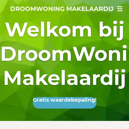
Ga
DROOMWONING MAKELAARDIJ
direct
Welkom bij
naar
de
hoofdinhoud
DroomWoni
Makelaardij
Gratis waardebepaling!