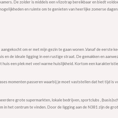
kamers. De zolder is middels een vlizotrap bereikbaar en biedt voldo
 mogelijkheden en ruimte om te genieten van heerlijke zomerse dagen.
 aangekocht om er met mijn gezin te gaan wonen .Vanaf de eerste kee
is en de ideale ligging in een rustige straat. De gemakken en aanwe
it huis een plek met veel warme huislijkheid. Kortom een karakteristi
sfases momenten passeren waarbij je moet vaststellen dat het tijd is 
erdere grote supermarkten, lokale bedrijven, sportclubs , (basis)sch
 in het centrum te vinden. Door de ligging aan de N381 zijn de gro