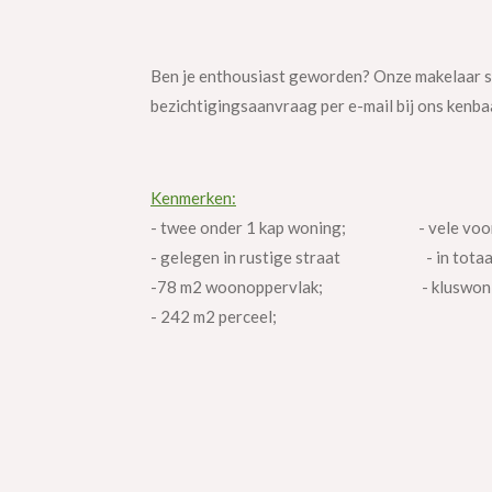
Ben je enthousiast geworden? Onze makelaar sta
bezichtigingsaanvraag per e-mail bij ons kenba
Kenmerken:
- twee onder 1 kap woning; - vele voorzi
- gelegen in rustige straat - in totaal
-78 m2 woonoppervlak; - kluswoni
- 242 m2 perceel;