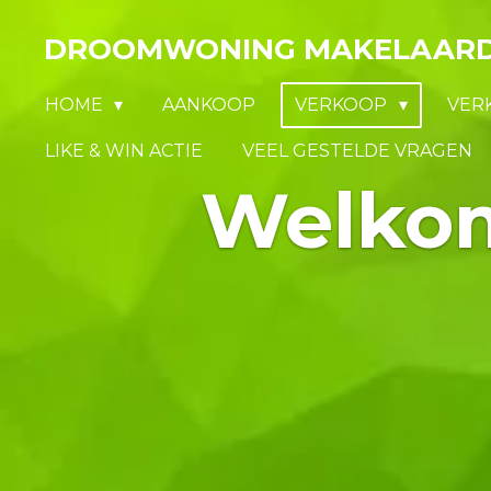
Ga
DROOMWONING MAKELAARD
direct
naar
HOME
AANKOOP
VERKOOP
VER
de
hoofdinhoud
LIKE & WIN ACTIE
VEEL GESTELDE VRAGEN
Welko