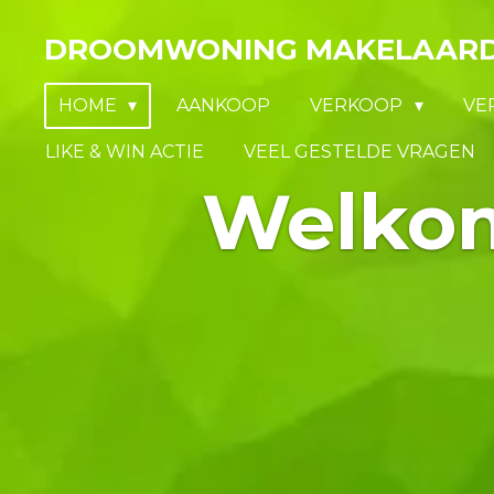
Ga
DROOMWONING MAKELAARD
direct
naar
HOME
AANKOOP
VERKOOP
VE
de
hoofdinhoud
LIKE & WIN ACTIE
VEEL GESTELDE VRAGEN
Welko