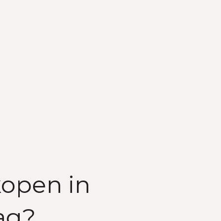
kopen in
ag?