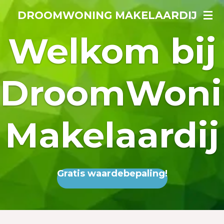
Ga
DROOMWONING MAKELAARDIJ
direct
Welkom bij
naar
de
hoofdinhoud
DroomWoni
Makelaardij
Gratis waardebepaling!