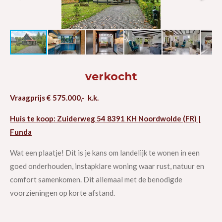
f
u
l
l
s
c
verkocht
r
e
Vraagprijs € 575.000,- k.k.
e
n
Huis te koop: Zuiderweg 54 8391 KH Noordwolde (FR) |
Funda
Wat een plaatje! Dit is je kans om landelijk te wonen in een
goed onderhouden, instapklare woning waar rust, natuur en
comfort samenkomen. Dit allemaal met de benodigde
voorzieningen op korte afstand.