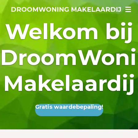
Ga
DROOMWONING MAKELAARDIJ
direct
Welkom bij
naar
de
hoofdinhoud
DroomWoni
Makelaardij
Gratis waardebepaling!