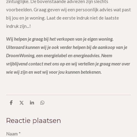
zintuiglijke. De bovenstaande adviezen zijn slechts
voorbeelden. Graag geven wij een persoonlijk advies wat past
bij jou en je woning. Laat de eerste indruk niet de laatste
indruk zijn...!
Wij helpen je graag bij het verkopen van je eigen woning.
Uiteraard kunnen wij je ook verder helpen bij de aankoop van je
DroomWoning
, een energielabel en energieadvies. Neem
vrijblijvend contact met ons op en wij vertellen je graag meer over
wie wij zijn en wat wij voor jou kunnen betekenen.
D
D
S
D
e
e
h
e
l
e
a
l
e
l
r
e
Reactie plaatsen
n
e
n
Naam *